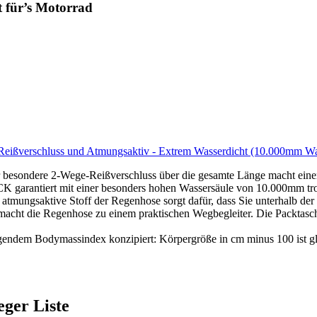
t für’s Motorrad
eißverschluss und Atmungsaktiv - Extrem Wasserdicht (10.000mm W
ndere 2-Wege-Reißverschluss über die gesamte Länge macht einen 
ntiert mit einer besonders hohen Wassersäule von 10.000mm trock
gsaktive Stoff der Regenhose sorgt dafür, dass Sie unterhalb der
ie Regenhose zu einem praktischen Wegbegleiter. Die Packtasche ist 
 Bodymassindex konzipiert: Körpergröße in cm minus 100 ist gleic
eger Liste