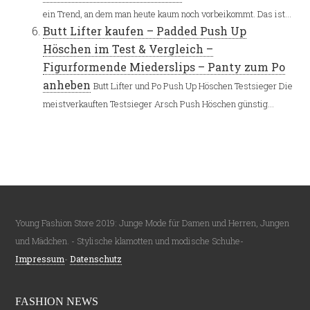
ein Trend, an dem man heute kaum noch vorbeikommt. Das ist...
Butt Lifter kaufen – Padded Push Up
Höschen im Test & Vergleich –
Figurformende Miederslips – Panty zum Po
anheben
Butt Lifter und Po Push Up Höschen Testsieger Die
meistverkauften Testsieger Arsch Push Höschen günstig...
Young Fashion Store 2019: Junge Mode für Damen und Herren, Jungen
und Mädchen. - Stylische klamotten und modische Schuhe-
Impressum
-
Datenschutz
FASHION NEWS