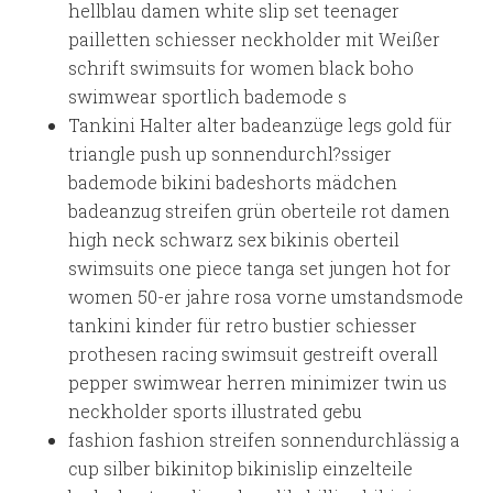
hellblau damen white slip set teenager
pailletten schiesser neckholder mit Weißer
schrift swimsuits for women black boho
swimwear sportlich bademode s
Tankini Halter alter badeanzüge legs gold für
triangle push up sonnendurchl?ssiger
bademode bikini badeshorts mädchen
badeanzug streifen grün oberteile rot damen
high neck schwarz sex bikinis oberteil
swimsuits one piece tanga set jungen hot for
women 50-er jahre rosa vorne umstandsmode
tankini kinder für retro bustier schiesser
prothesen racing swimsuit gestreift overall
pepper swimwear herren minimizer twin us
neckholder sports illustrated gebu
fashion fashion streifen sonnendurchlässig a
cup silber bikinitop bikinislip einzelteile