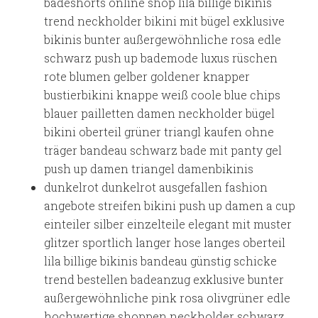
badeshorts online shop lila billige bikinis
trend neckholder bikini mit bügel exklusive
bikinis bunter außergewöhnliche rosa edle
schwarz push up bademode luxus rüschen
rote blumen gelber goldener knapper
bustierbikini knappe weiß coole blue chips
blauer pailletten damen neckholder bügel
bikini oberteil grüner triangl kaufen ohne
träger bandeau schwarz bade mit panty gel
push up damen triangel damenbikinis
dunkelrot dunkelrot ausgefallen fashion
angebote streifen bikini push up damen a cup
einteiler silber einzelteile elegant mit muster
glitzer sportlich langer hose langes oberteil
lila billige bikinis bandeau günstig schicke
trend bestellen badeanzug exklusive bunter
außergewöhnliche pink rosa olivgrüner edle
hochwertige shoppen neckholder schwarz