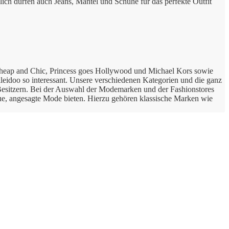
lich dürfen auch Jeans, Mäntel und Schuhe für das perfekte Outfit
eap and Chic, Princess goes Hollywood und Michael Kors sowie
eidoo so interessant. Unsere verschiedenen Kategorien und die ganz
Besitzern. Bei der Auswahl der Modemarken und der Fashionstores
ue, angesagte Mode bieten. Hierzu gehören klassische Marken wie