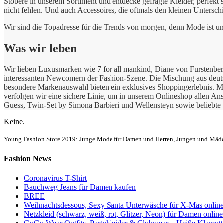
Stöbere in unserem Sortiment und entdecke gefragte Kleider, perfekt 
nicht fehlen. Und auch Accessoires, die oftmals den kleinen Untersch
Wir sind die Topadresse für die Trends von morgen, denn Mode ist un
Was wir leben
Wir lieben Luxusmarken wie 7 for all mankind, Diane von Furste
interessanten Newcomern der Fashion-Szene. Die Mischung aus deutsc
besondere Markenauswahl bieten ein exklusives Shoppingerlebnis. M
verfolgen wir eine sichere Linie, um in unserem Onlineshop allen A
Guess, Twin-Set by Simona Barbieri und Wellensteyn sowie beliebt
Keine.
Young Fashion Store 2019: Junge Mode für Damen und Herren, Jungen und Mädc
Fashion News
Coronavirus T-Shirt
Bauchweg Jeans für Damen kaufen
BREE
Weihnachtsdessous, Sexy Santa Unterwäsche für X-Mas online
Netzkleid (schwarz, weiß, rot, Glitzer, Neon) für Damen online
GoGo Wear Outfits, Partykleider & Clubwear – Heiße Klamotte