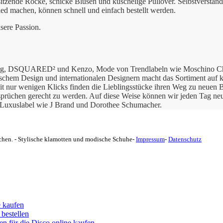
sitzende Röcke, schicke Blusen und kuschelige Pullover. Selbstverständ
ied machen, können schnell und einfach bestellt werden.
sere Passion.
nberg, DSQUARED² und Kenzo, Mode von Trendlabeln wie Moschino Ch
hem Design und internationalen Designern macht das Sortiment auf kl
it nur wenigen Klicks finden die Lieblingsstücke ihren Weg zu neuen 
nsprüchen gerecht zu werden. Auf diese Weise können wir jeden Tag ne
e Luxuslabel wie J Brand und Dorothee Schumacher.
hen. - Stylische klamotten und modische Schuhe-
Impressum
-
Datenschutz
 kaufen
 bestellen
n für die Disco online kaufen