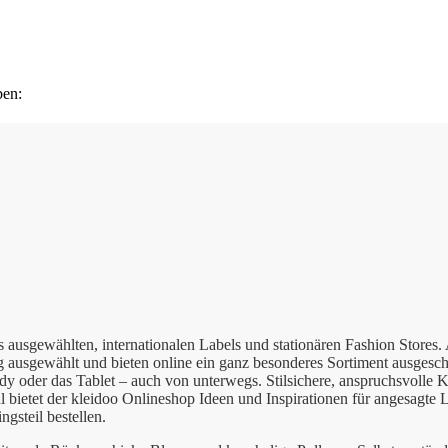
ben:
us ausgewählten, internationalen Labels und stationären Fashion Store
ig ausgewählt und bieten online ein ganz besonderes Sortiment ausgesc
ndy oder das Tablet – auch von unterwegs. Stilsichere, anspruchsvoll
ietet der kleidoo Onlineshop Ideen und Inspirationen für angesagte Lo
gsteil bestellen.